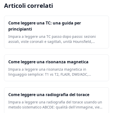
Articoli correlati
Come leggere una TC: una guida per
principianti
Impara a leggere una TC passo dopo passo: sezioni
assiali, viste coronali e sagittali, unità Hounsfield,
impostazioni della finestra TC, anatomia chiave e segnali
di allarme urgenti.
Come leggere una risonanza magnetica
Impara a leggere una risonanza magnetica in
linguaggio semplice: T1 vs T2, FLAIR, DWI/ADC,
potenziamento del contrasto, piani immagine, artefatti e
terminologia del referto.
Come leggere una radiografia del torace
Impara a leggere una radiografia del torace usando un
metodo sistematico ABCDE: qualità dell'immagine, vie
aeree, polmoni, dimensioni del cuore, diaframma,