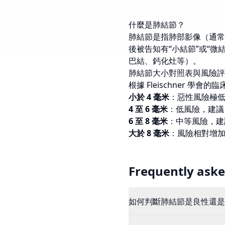
什麼是肺結節？
肺結節是指肺部影像（通常為
後被告知有“小結節”或“
巴結、鈣化灶等）。
肺結節大小對照表與風險評
根據 Fleischner
小於 4 毫米
：惡性風險極低
4 至 6 毫米
：低風險，建議 
6 至 8 毫米
：中等風險，建議
大於 8 毫米
：風險相對增加
Frequently aske
如何判斷肺結節是良性還是