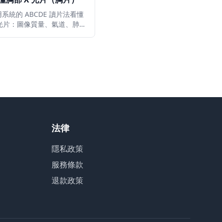
系統的 ABCDE 讀片法看懂
 光片：圖像質量、氣道、肺
臟大小、橫膈、常見異常表現
警示信號。
法律
隱私政策
服務條款
退款政策