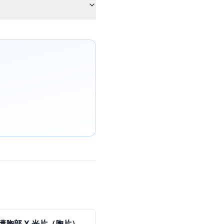
。
懂胸部 X 光片（胸片）