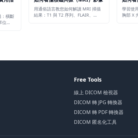
用通俗語言教您如何解讀 MRI 掃描
學習使用
結果：T1 與 T2 序列、FLAIR、
胸部 X
描：橫斷
DWI/ADC 彌散成像、造影增強、切
部、心
單位
片平面、偽影及報告常用詞彙。
及紅色
，核心解
警示信
Free Tools
線上 DICOM 檢視器
DICOM 轉 JPG 轉換器
DICOM 轉 PDF 轉換器
DICOM 匿名化工具