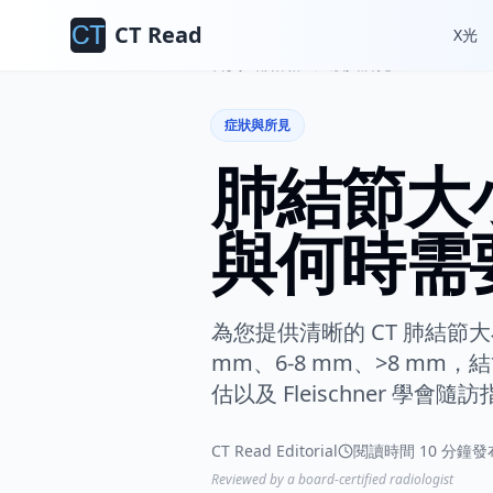
CT Read
X光
首頁
部落格
症狀與所見
症狀與所見
肺結節大
與何時需
為您提供清晰的 CT 肺結節大
mm、6-8 mm、>8 mm
估以及 Fleischner 學會隨
CT Read Editorial
閱讀時間 10 分鐘
發布
Reviewed by a board-certified radiologist