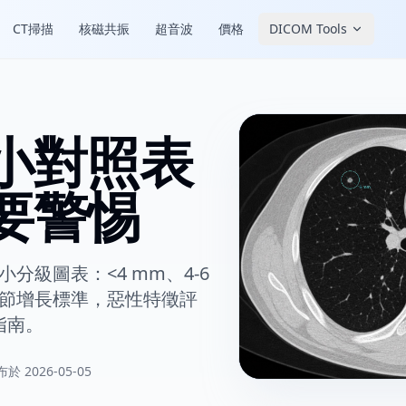
CT掃描
核磁共振
超音波
價格
DICOM Tools
小對照表
要警惕
小分級圖表：<4 mm、4-6
，結節增長標準，惡性特徵評
訪指南。
於 2026-05-05