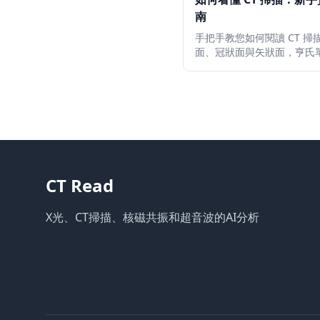
南
手把手教您如何閱讀 CT 掃
面、冠狀面與矢狀面，亨氏
（HU），CT 窗寬窗位設置
剖結構以及應當警惕的紅色
號。
CT Read
X光、CT掃描、核磁共振和超音波的AI分析