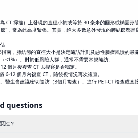
 CT 掃描）上發現的直徑小於或等於 30 毫米的圓形或橢圓形
微結節”，常為此高度緊張。其實，絕大多數意外發現的肺結節都
估
 學會的臨床指南，肺結節的直徑大小是決定隨訪計劃及惡性腫瘤風險的最
（<1%）。對於低風險人群，通常不需要常規隨訪。
12 個月後複查 CT 以觀察是否穩定。
 6-12 個月內複查 CT，隨後視情況再次複查。
。醫生會建議密切隨訪（3個月複查）、進行 PET-CT 檢查或直
d questions
惡性？