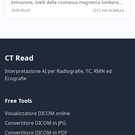
estrusione, livelli della risonanza magnetica lombare,
compressione della radice nervosa, stenosi spinale e
2026-05-05
12 min di lettura
segnali di allarme.
CT Read
Interpretazione AI per Radiografie, TC, RMN ed
Ecografie
Free Tools
Visualizzatore DICOM online
Convertitore DICOM in JPG
Convertitore DICOM in PDF