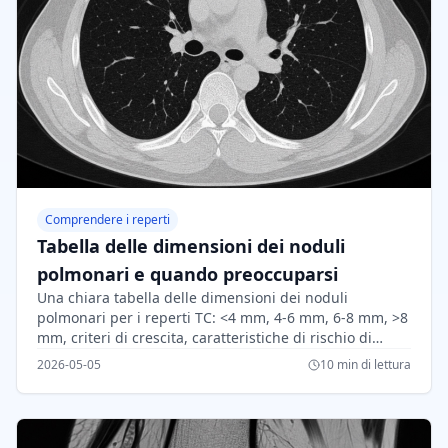
Comprendere i reperti
Tabella delle dimensioni dei noduli
polmonari e quando preoccuparsi
Una chiara tabella delle dimensioni dei noduli
polmonari per i reperti TC: <4 mm, 4-6 mm, 6-8 mm, >8
mm, criteri di crescita, caratteristiche di rischio di
cancro e follow-up di Fleischner.
2026-05-05
10 min di lettura