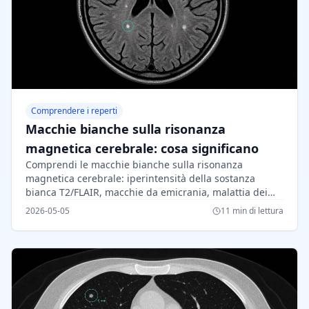
Comprendere i reperti
Macchie bianche sulla risonanza
magnetica cerebrale: cosa significano
Comprendi le macchie bianche sulla risonanza
magnetica cerebrale: iperintensità della sostanza
bianca T2/FLAIR, macchie da emicrania, malattia dei
piccoli vasi, pattern di SM, fattori di rischio e follow-up.
2026-05-05
11 min di lettura