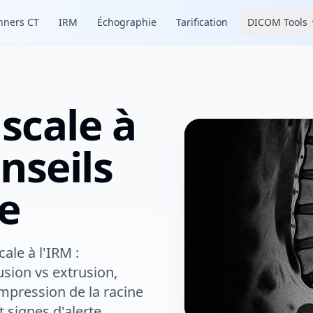
nners CT
IRM
Échographie
Tarification
DICOM Tools
ats
scale à
onseils
e
le à l'IRM :
sion vs extrusion,
mpression de la racine
 signes d'alerte.