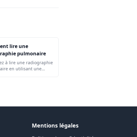
nt lire une
graphie pulmonaire
z à lire une radiographie
ire en utilisant une
e systématique ABCDE :
de l'image, voies
toires, poumons, taille du
iaphragme, anomalies
es et signes d'alerte.
Mentions légales