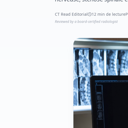
CT Read Editorial
12 min de lecture
P
Reviewed by a board-certified radiologist