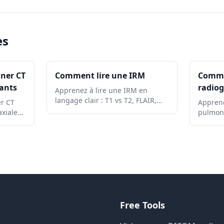
es
ner CT
Comment lire une IRM
Comme
tants
radio
Apprenez à lire une IRM en
langage clair : T1 vs T2, FLAIR,
er CT
Apprene
DWI/ADC, rehaussement de
xiales,
pulmona
contraste, plans d'image,
es,
méthod
artefacts et terminologie des
es de
qualité 
rapports.
t
respira
cœur, d
courant
Free Tools