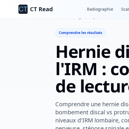
CT Read
Radiographie
Sca
Accueil
Blog
Comprendre les résult
Comprendre les résultats
Hernie di
l'IRM : c
de lectur
Comprendre une hernie disca
bombement discal vs protru
niveaux d'IRM lombaire, co
nerveuse, sténose spinale et