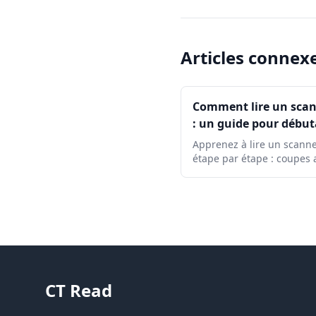
Articles connex
Comment lire un scan
: un guide pour débu
Apprenez à lire un scann
étape par étape : coupes a
vues coronales et sagittal
unités Hounsfield, réglag
fenêtre CT, anatomie clé e
signes d'alerte urgents.
CT Read