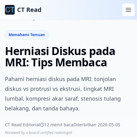
CT Read
Beranda
Blog
Memahami Temuan
Memahami Temuan
Herniasi Diskus pada
MRI: Tips Membaca
Pahami herniasi diskus pada MRI: tonjolan
diskus vs protrusi vs ekstrusi, tingkat MRI
lumbal, kompresi akar saraf, stenosis tulang
belakang, dan tanda bahaya.
CT Read Editorial
12 menit baca
Diterbitkan 2026-05-05
Reviewed by a board-certified radiologist