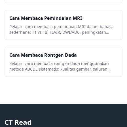
Hounsfield, pengaturan jendela CT, anatomi kunci, dan
tanda bahaya mendesak.
Cara Membaca Pemindaian MRI
Pelajari cara membaca pemindaian MRI dalam bahasa
sederhana: T1 vs T2, FLAIR, DWI/ADC, peningkatan
kontras, bidang gambar, artefak, dan terminologi
laporan.
Cara Membaca Rontgen Dada
Pelajari cara membaca rontgen dada menggunakan
metode ABCDE sistematis: kualitas gambar, saluran
napas, paru-paru, ukuran jantung, diafragma, kelainan
umum, dan tanda bahaya.
CT Read