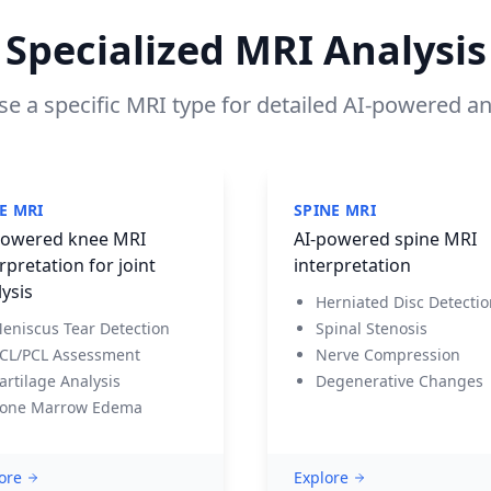
Specialized MRI Analysis
e a specific MRI type for detailed AI-powered an
E MRI
SPINE MRI
powered knee MRI
AI-powered spine MRI
rpretation for joint
interpretation
ysis
Herniated Disc Detecti
eniscus Tear Detection
Spinal Stenosis
CL/PCL Assessment
Nerve Compression
artilage Analysis
Degenerative Changes
one Marrow Edema
ore
Explore