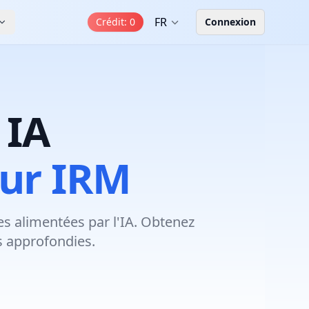
FR
Crédit
:
0
Connexion
 IA
our IRM
s alimentées par l'IA. Obtenez
s approfondies.