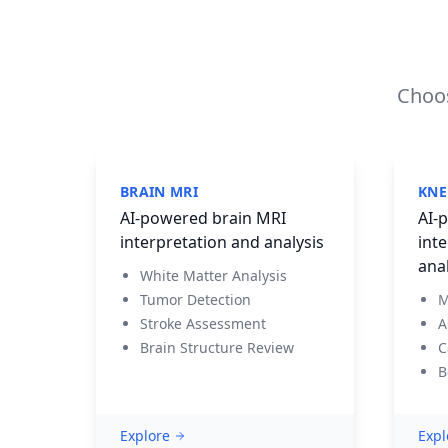
Choos
BRAIN MRI
KNE
AI-powered brain MRI
AI-
interpretation and analysis
inte
anal
White Matter Analysis
Tumor Detection
M
Stroke Assessment
A
Brain Structure Review
C
B
Explore
Expl