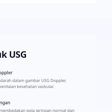
uk USG
oppler
an darah dalam gambar USG Doppler,
nilaian kesehatan vaskular.
ingan
 membedakan pola jaringan normal dan