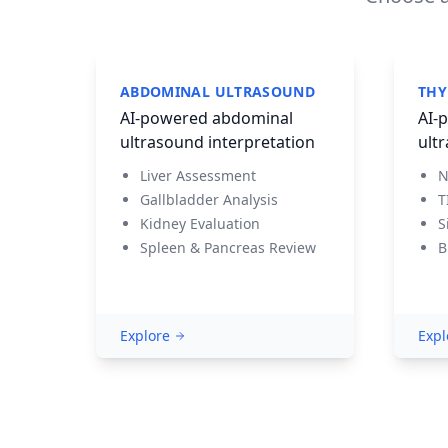
ABDOMINAL ULTRASOUND
THY
AI-powered abdominal
AI-
ultrasound interpretation
ult
Liver Assessment
N
Gallbladder Analysis
T
Kidney Evaluation
S
Spleen & Pancreas Review
B
Explore
Expl