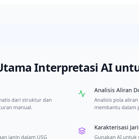
 Utama Interpretasi AI unt
Analisis Aliran D
tis dari struktur dan
Analisis pola alir
kuran manual.
membantu dalam pe
Karakterisasi Jar
gan janin dalam USG
Gunakan AI untuk