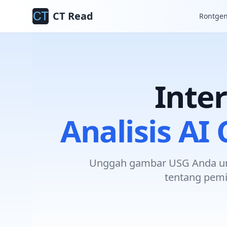
CT Read
Rontge
Inte
Analisis A
Unggah gambar USG Anda untu
tentang pem