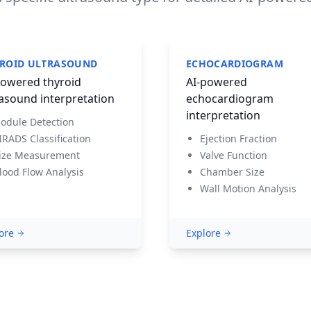
ROID ULTRASOUND
ECHOCARDIOGRAM
powered thyroid
AI-powered
rasound interpretation
echocardiogram
interpretation
odule Detection
IRADS Classification
Ejection Fraction
ize Measurement
Valve Function
lood Flow Analysis
Chamber Size
Wall Motion Analysis
ore
Explore