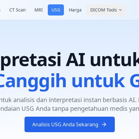
n
CT Scan
MRI
USG
Harga
DICOM Tools
rpretasi AI untu
I Canggih untuk
k analisis dan interpretasi instan berbasis AI.
indaian USG Anda tanpa pengetahuan medis ya
Analisis USG Anda Sekarang