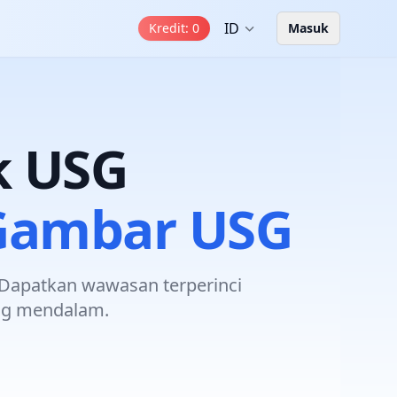
ID
Kredit
:
0
Masuk
k USG
 Gambar USG
 Dapatkan wawasan terperinci
ng mendalam.