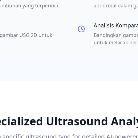
umbuhan yang terperinci.
abnormal dalam g
Analisis Kompara
i gambar USG 2D untuk
Bandingkan gamba
untuk melacak per
cialized Ultrasound Anal
 specific ultrasound type for detailed AI-powered