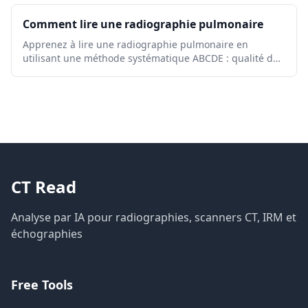
Comment lire une radiographie pulmonaire
Apprenez à lire une radiographie pulmonaire en
utilisant une méthode systématique ABCDE : qualité de
l'image, voies respiratoires, poumons, taille du cœur,
diaphragme, anomalies courantes et signes d'alerte.
CT Read
Analyse par IA pour radiographies, scanners CT, IRM et
échographies
Free Tools