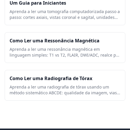
Um Guia para Iniciantes
Aprenda a ler uma tomografia computadorizada passo a
passo: cortes axiais, vistas coronal e sagital, unidades
Hounsfield, configurações de janela de TC, anatomia
chave e sinais de alerta urgentes.
Como Ler uma Ressonância Magnética
Aprenda a ler uma ressonância magnética em
linguagem simples: T1 vs T2, FLAIR, DWI/ADC, realce por
contraste, planos de imagem, artefatos e terminologia
de relatório.
Como Ler uma Radiografia de Tórax
Aprenda a ler uma radiografia de tórax usando um
método sistemático ABCDE: qualidade da imagem, vias
aéreas, pulmões, tamanho do coração, diafragma,
anormalidades comuns e sinais de alerta.