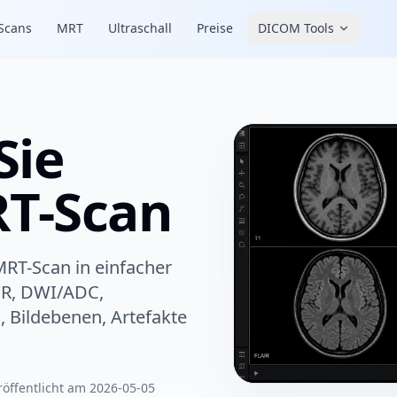
Scans
MRT
Ultraschall
Preise
DICOM Tools
Sie
RT-Scan
MRT-Scan in einfacher
AIR, DWI/ADC,
, Bildebenen, Artefakte
röffentlicht am 2026-05-05