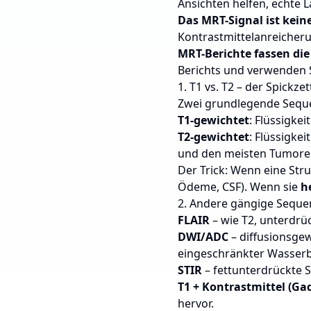
Ansichten helfen, echte 
Das MRT-Signal ist kein
Kontrastmittelanreicheru
MRT-Berichte fassen di
Berichts und verwenden S
1. T1 vs. T2 – der Spickzet
Zwei grundlegende Seque
T1-gewichtet
: Flüssigkei
T2-gewichtet
: Flüssigke
und den meisten Tumoren 
Der Trick: Wenn eine Str
Ödeme, CSF). Wenn sie
h
2. Andere gängige Sequ
FLAIR
– wie T2, unterdrü
DWI/ADC
– diffusionsgew
eingeschränkter Wasser
STIR
– fettunterdrückte
T1 + Kontrastmittel (Ga
hervor.