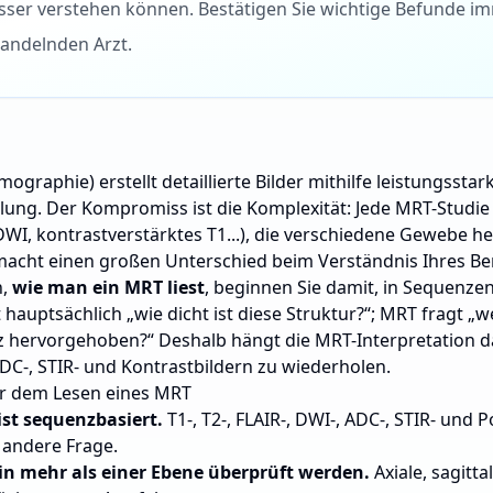
sser verstehen können. Bestätigen Sie wichtige Befunde i
andelnden Arzt.
raphie) erstellt detaillierte Bilder mithilfe leistungssta
lung. Der Kompromiss ist die Komplexität: Jede MRT-Studie
 DWI, kontrastverstärktes T1...), die verschiedene Gewebe h
macht einen großen Unterschied beim Verständnis Ihres Ber
n,
wie man ein MRT liest
, beginnen Sie damit, in Sequenzen
t hauptsächlich „wie dicht ist diese Struktur?“; MRT fragt 
 hervorgehoben?“ Deshalb hängt die MRT-Interpretation da
/ADC-, STIR- und Kontrastbildern zu wiederholen.
or dem Lesen eines MRT
ist sequenzbasiert.
T1-, T2-, FLAIR-, DWI-, ADC-, STIR- und 
 andere Frage.
in mehr als einer Ebene überprüft werden.
Axiale, sagitt