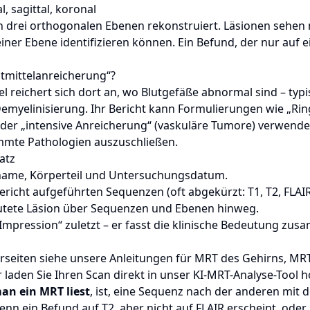
l, sagittal, koronal
 drei orthogonalen Ebenen rekonstruiert. Läsionen sehen 
einer Ebene identifizieren können. Ein Befund, der nur auf ei
tmittelanreicherung“?
l reichert sich dort an, wo Blutgefäße abnormal sind – typ
Demyelinisierung. Ihr Bericht kann Formulierungen wie „Rin
er „intensive Anreicherung“ (vaskuläre Tumore) verwenden
immte Pathologien auszuschließen.
atz
nname, Körperteil und Untersuchungsdatum.
 Bericht aufgeführten Sequenzen (oft abgekürzt: T1, T2, FLAI
mutete Läsion über Sequenzen und Ebenen hinweg.
„Impression“ zuletzt – er fasst die klinische Bedeutung zu
rseiten siehe unsere Anleitungen für
MRT des Gehirns
,
MRT
 laden Sie Ihren Scan direkt in unser
KI-MRT-Analyse-Tool
h
an ein MRT liest
, ist, eine Sequenz nach der anderen mit
enn ein Befund auf T2, aber nicht auf FLAIR erscheint, oder 