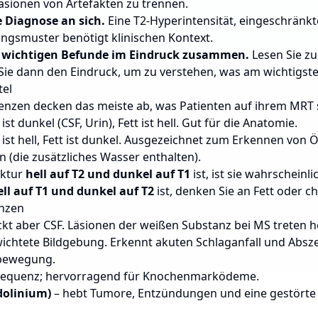
Läsionen von Artefakten zu trennen.
e Diagnose an sich.
Eine T2-Hyperintensität, eingeschränkt
ngsmuster benötigt klinischen Kontext.
e wichtigen Befunde im Eindruck zusammen.
Lesen Sie zu
ie dann den Eindruck, um zu verstehen, was am wichtigsten
tel
nzen decken das meiste ab, was Patienten auf ihrem MRT 
t ist dunkel (CSF, Urin), Fett ist hell. Gut für die Anatomie.
it ist hell, Fett ist dunkel. Ausgezeichnet zum Erkennen v
(die zusätzliches Wasser enthalten).
uktur
hell auf T2 und dunkel auf T1
ist, ist sie wahrscheinl
ell auf T1 und dunkel auf T2
ist, denken Sie an Fett oder c
enzen
ckt aber CSF. Läsionen der weißen Substanz bei MS treten h
ichtete Bildgebung. Erkennt akuten Schlaganfall und Absz
bewegung.
 Sequenz; hervorragend für Knochenmarködeme.
dolinium)
– hebt Tumore, Entzündungen und eine gestörte 