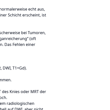
normalerweise echt aus,
ner Schicht erscheint, ist
ischerweise bei Tumoren,
ganreicherung“ (oft
. Das Fehlen einer
R, DWI, T1+Gd).
sammen.
 des Knies
oder
MRT der
och.
 dem radiologischen
hell auf DWI, aber nicht