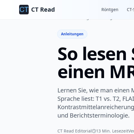
CT Read
Röntgen
CT-
Startseite
Blog
Anleitungen
Anleitungen
So lesen 
einen M
Lernen Sie, wie man einen 
Sprache liest: T1 vs. T2, FL
Kontrastmittelanreicherung
und Berichtsterminologie.
CT Read Editorial
13 Min. Lesezeit
Ve