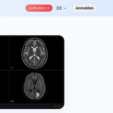
DE
Guthaben
:
0
Anmelden