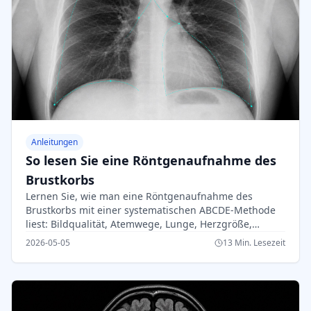
Anleitungen
So lesen Sie eine Röntgenaufnahme des
Brustkorbs
Lernen Sie, wie man eine Röntgenaufnahme des
Brustkorbs mit einer systematischen ABCDE-Methode
liest: Bildqualität, Atemwege, Lunge, Herzgröße,
Zwerchfell, häufige Anomalien und Warnzeichen.
2026-05-05
13 Min. Lesezeit