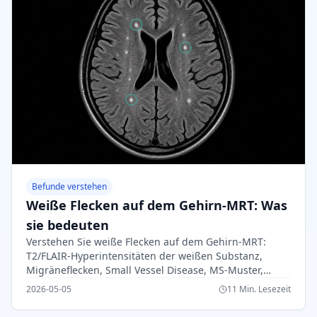
Befunde verstehen
Weiße Flecken auf dem Gehirn-MRT: Was
sie bedeuten
Verstehen Sie weiße Flecken auf dem Gehirn-MRT:
T2/FLAIR-Hyperintensitäten der weißen Substanz,
Migräneflecken, Small Vessel Disease, MS-Muster,
Risikofaktoren und Nachsorge.
2026-05-05
11 Min. Lesezeit