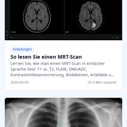
Anleitungen
So lesen Sie einen MRT-Scan
Lernen Sie, wie man einen MRT-Scan in einfacher
Sprache liest: T1 vs. T2, FLAIR, DWI/ADC,
Kontrastmittelanreicherung, Bildebenen, Artefakte und
Berichtsterminologie.
2026-05-05
13 Min. Lesezeit