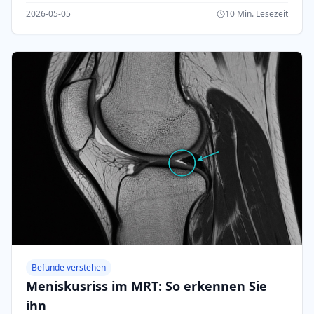
Fleischner-Nachsorge.
2026-05-05
10 Min. Lesezeit
Befunde verstehen
Meniskusriss im MRT: So erkennen Sie
ihn