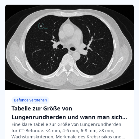
Befunde verstehen
Tabelle zur Größe von
Lungenrundherden und wann man sich
Eine klare Tabelle zur Größe von Lungenrundherden
Sorgen machen sollte
für CT-Befunde: <4 mm, 4-6 mm, 6-8 mm, >8 mm,
Wachstumskriterien, Merkmale des Krebsrisikos und