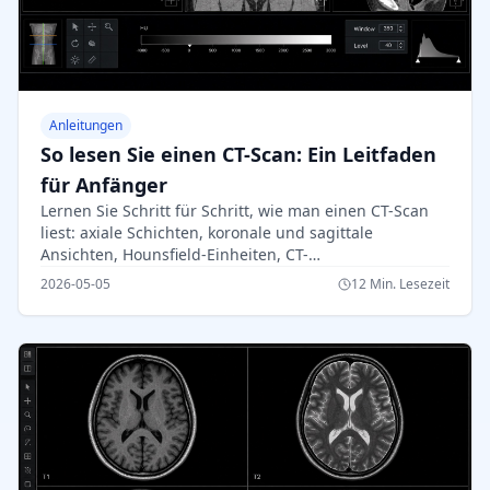
Anleitungen
So lesen Sie einen CT-Scan: Ein Leitfaden
für Anfänger
Lernen Sie Schritt für Schritt, wie man einen CT-Scan
liest: axiale Schichten, koronale und sagittale
Ansichten, Hounsfield-Einheiten, CT-
Fenstereinstellungen, wichtige Anatomie und
2026-05-05
12 Min. Lesezeit
dringende Warnzeichen.