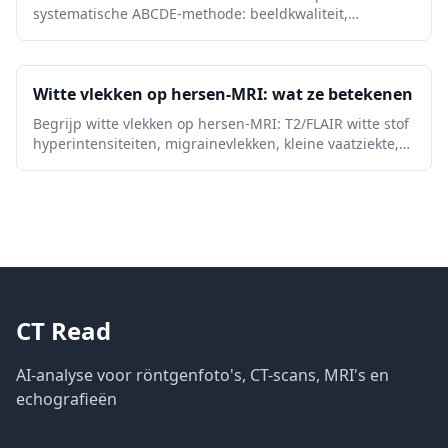
systematische ABCDE-methode: beeldkwaliteit,
luchtwegen, longen, hartgrootte, diafragma,
veelvoorkomende afwijkingen en
waarschuwingssignalen.
Witte vlekken op hersen-MRI: wat ze betekenen
Begrijp witte vlekken op hersen-MRI: T2/FLAIR witte stof
hyperintensiteiten, migrainevlekken, kleine vaatziekte,
MS-patronen, risicofactoren en follow-up.
CT Read
AI-analyse voor röntgenfoto's, CT-scans, MRI's en
echografieën