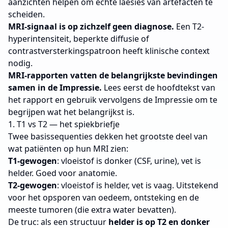
aanzichten helpen om echte laesies van artefacten te
scheiden.
MRI-signaal is op zichzelf geen diagnose.
Een T2-
hyperintensiteit, beperkte diffusie of
contrastversterkingspatroon heeft klinische context
nodig.
MRI-rapporten vatten de belangrijkste bevindingen
samen in de Impressie.
Lees eerst de hoofdtekst van
het rapport en gebruik vervolgens de Impressie om te
begrijpen wat het belangrijkst is.
1. T1 vs T2 — het spiekbriefje
Twee basissequenties dekken het grootste deel van
wat patiënten op hun MRI zien:
T1-gewogen
: vloeistof is donker (CSF, urine), vet is
helder. Goed voor anatomie.
T2-gewogen
: vloeistof is helder, vet is vaag. Uitstekend
voor het opsporen van oedeem, ontsteking en de
meeste tumoren (die extra water bevatten).
De truc: als een structuur
helder is op T2 en donker