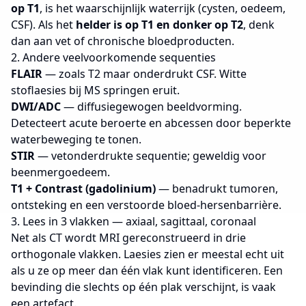
op T1
, is het waarschijnlijk waterrijk (cysten, oedeem,
CSF). Als het
helder is op T1 en donker op T2
, denk
dan aan vet of chronische bloedproducten.
2. Andere veelvoorkomende sequenties
FLAIR
— zoals T2 maar onderdrukt CSF. Witte
stoflaesies bij MS springen eruit.
DWI/ADC
— diffusiegewogen beeldvorming.
Detecteert acute beroerte en abcessen door beperkte
waterbeweging te tonen.
STIR
— vetonderdrukte sequentie; geweldig voor
beenmergoedeem.
T1 + Contrast (gadolinium)
— benadrukt tumoren,
ontsteking en een verstoorde bloed-hersenbarrière.
3. Lees in 3 vlakken — axiaal, sagittaal, coronaal
Net als CT wordt MRI gereconstrueerd in drie
orthogonale vlakken. Laesies zien er meestal echt uit
als u ze op meer dan één vlak kunt identificeren. Een
bevinding die slechts op één plak verschijnt, is vaak
een artefact.