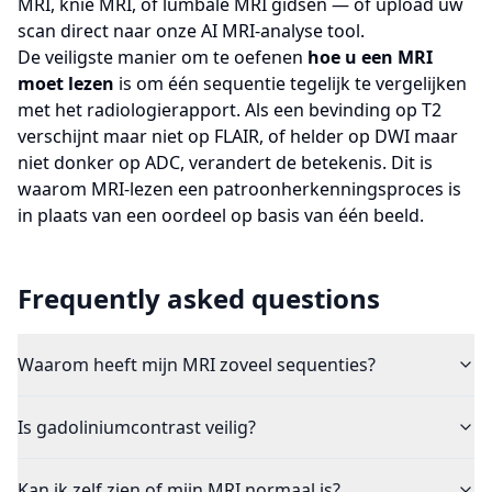
MRI
,
knie MRI
, of
lumbale MRI
gidsen — of upload uw
scan direct naar onze
AI MRI-analyse tool
.
De veiligste manier om te oefenen
hoe u een MRI
moet lezen
is om één sequentie tegelijk te vergelijken
met het radiologierapport. Als een bevinding op T2
verschijnt maar niet op FLAIR, of helder op DWI maar
niet donker op ADC, verandert de betekenis. Dit is
waarom MRI-lezen een patroonherkenningsproces is
in plaats van een oordeel op basis van één beeld.
Frequently asked questions
Waarom heeft mijn MRI zoveel sequenties?
Is gadoliniumcontrast veilig?
Kan ik zelf zien of mijn MRI normaal is?