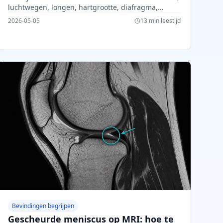
luchtwegen, longen, hartgrootte, diafragma,
veelvoorkomende afwijkingen en
2026-05-05
13 min leestijd
waarschuwingssignalen.
Bevindingen begrijpen
Gescheurde meniscus op MRI: hoe te