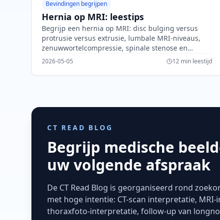
Bevindingen begrijpen
Hernia op MRI: leestips
Begrijp een hernia op MRI: disc bulging versus
protrusie versus extrusie, lumbale MRI-niveaus,
zenuwwortelcompressie, spinale stenose en
waarschuwingssignalen.
2026-05-05
12 min leestijd
CT READ BLOG
Begrijp medische beel
uw volgende afspraak
De CT Read Blog is georganiseerd rond zoek
met hoge intentie: CT-scan interpretatie, MRI-i
thoraxfoto-interpretatie, follow-up van longnod