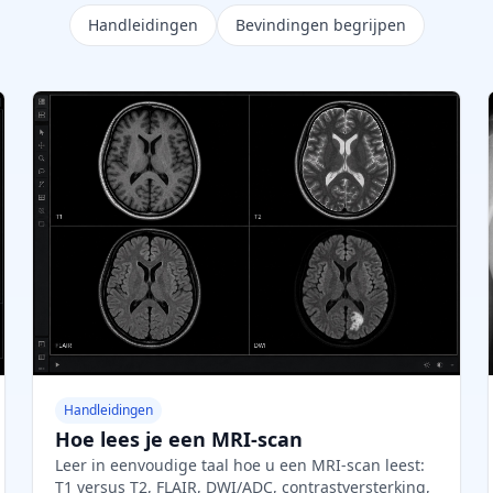
Handleidingen
Bevindingen begrijpen
Handleidingen
Hoe lees je een MRI-scan
Leer in eenvoudige taal hoe u een MRI-scan leest:
T1 versus T2, FLAIR, DWI/ADC, contrastversterking,