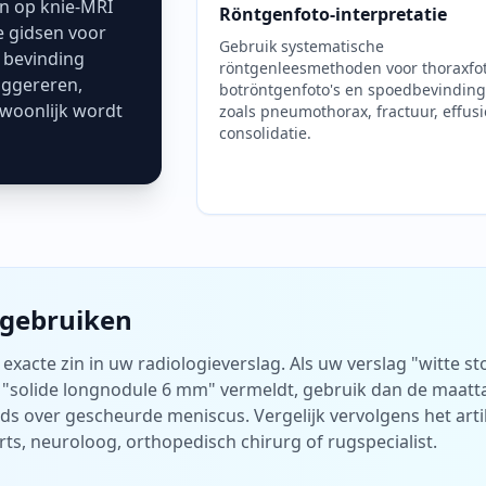
n op knie-MRI
Röntgenfoto-interpretatie
e gidsen voor
Gebruik systematische
 bevinding
röntgenleesmethoden voor thoraxfot
uggereren,
botröntgenfoto's en spoedbevindin
ewoonlijk wordt
zoals pneumothorax, fractuur, effusi
consolidatie.
 gebruiken
xacte zin in uw radiologieverslag. Als uw verslag "witte st
t "solide longnodule 6 mm" vermeldt, gebruik dan de maatta
s over gescheurde meniscus. Vergelijk vervolgens het artike
ts, neuroloog, orthopedisch chirurg of rugspecialist.