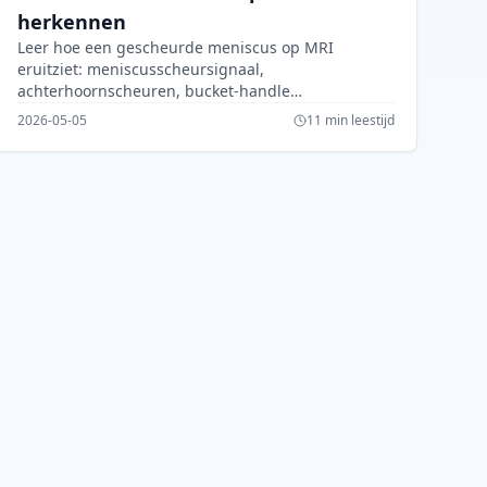
herkennen
Leer hoe een gescheurde meniscus op MRI
eruitziet: meniscusscheursignaal,
achterhoornscheuren, bucket-handle
scheurtekens, gradering en
2026-05-05
11 min leestijd
behandelingsaanwijzingen.