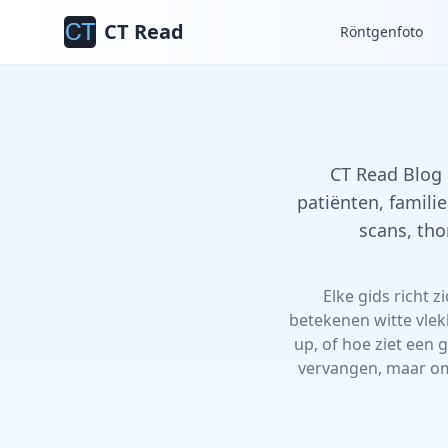
CT Read
Röntgenfoto
CT Read Blog 
patiënten, familie
scans, th
Elke gids richt z
betekenen witte vlek
up, of hoe ziet een 
vervangen, maar om