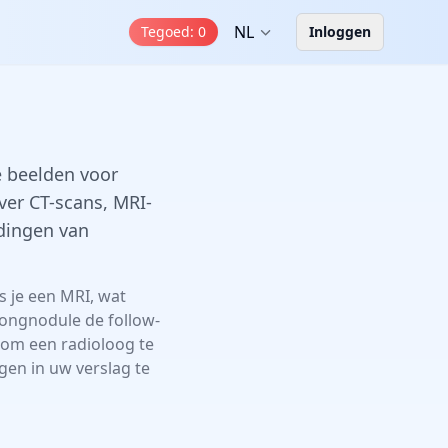
NL
Tegoed
:
0
Inloggen
e beelden voor
over CT-scans, MRI-
dingen van
es je een MRI, wat
longnodule de follow-
t om een radioloog te
en in uw verslag te