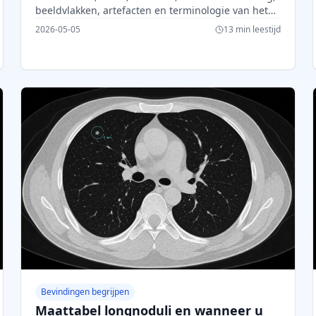
beeldvlakken, artefacten en terminologie van het
verslag.
2026-05-05
13 min leestijd
Bevindingen begrijpen
Maattabel longnoduli en wanneer u