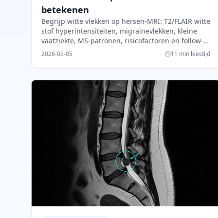
betekenen
Begrijp witte vlekken op hersen-MRI: T2/FLAIR witte
stof hyperintensiteiten, migrainevlekken, kleine
vaatziekte, MS-patronen, risicofactoren en follow-
up.
2026-05-05
11 min leestijd