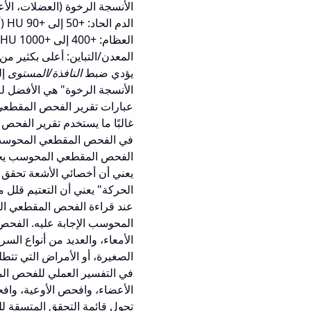
الأنسجة الرخوة (العضلات، الأعضاء): +30 
الدم الحاد: +50 إلى +90 HU (أكثر إشراقًا من الدماغ في فحص الرأس المقطعي)
العظام: +400 إلى +1000 HU (أبيض جدًا)
المعدن/التباين: أعلى بكثير من +1000 
يؤدي ضبط
النافذة/المستوى
إل
الأنسجة الرخوة" هي الأفضل لل
عبارات تقرير الفحص المقطعي
غالبًا ما يستخدم تقرير الفح
في الفحص المقطعي المحوسب" ي
الفحص المقطعي المحوسب يجب 
يعني أن أخصائي الأشعة تحقق 
الحركة" يعني أن التعتيم قلل
عند قراءة الفحص المقطعي ال
المحوسب الإجابة عليه. الفحص
الأمعاء، والعديد من أنواع ا
الصغيرة، أو الأمراض التي تتط
في التفسير العملي للفحص ا
الأعضاء، وافحص الأوعية، واف
تحول قائمة التحقق المتسقة