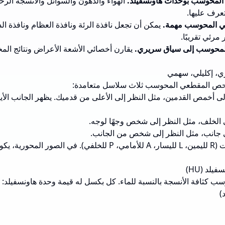
المحوسب بوحدات هاونسفيلد.
الهواء والدهون والسوائل والأنسجة الرخ
عي المحوسب مهمة.
يمكن أن تجعل نافذة الرئة ونافذة العظام ونافذة الد
مرئي تقريبًا.
المحوسب إلى سياق سريري.
يقارن أخصائي الأشعة الأعراض ونتائج المخ
ص المقطعي المحوسب ثلاث سلاسل متعامدة:
 أخمص القدمين، مثل النظر إلى الأعلى من قدميك. يظهر الجانب الأ
 الخلف، مثل النظر إلى شخص وجهًا لوجه.
جانب، مثل النظر إلى شخص من الجانب.
تأكد دائمًا من تسميات الاتجاهات (R لليمين، L لليسار، A للأمامي، P للخ
كثافة الأنسجة بالنسبة للماء. كل بكسل له قيمة وحدة هاونسفيلد: