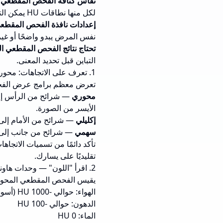
تقاس كثافة الفحص المقطعي 
لكل منها نطاقات HU يمكن التعرف عليها.
إعدادات نافذة الفحص المقط
نفس المرض يبدو واضحًا أو غير 
تحتاج نتائج الفحص المقطعي 
التباين قبل تحديد المعنى.
1. تعرف على الاتجاهات: محوري، إكليلي، سهمي
تعرض معظم برامج عرض الفح
محوري
— شرائح من الرأس إلى
الأيسر من الصورة.
إكليلي
— شرائح من الأمام إلى
سهمي
— شرائح من جانب إلى 
تقليديًا على يسارك.
2. اقرأ "اللون" — وحدات هاونسفيلد (HU)
يقيس الفحص المقطعي المحوسب 
الهواء: حوالي -1000 HU (أسود)
الدهون: حوالي -100 HU
الماء: 0 HU