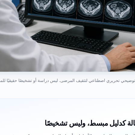
وضيحي تحريري اصطناعي لتثقيف المرضى. ليس دراسة أو تشخيصًا حقيقيًا للم
الة كدليل مبسط، وليس تشخيصًا