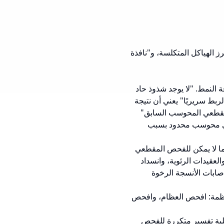
برز الهياكل المتكلسة، و"نافذة
النمط. "لا يوجد شذوذ حاد
ط سريريًا" يعني أن نتيجة
لمقطعي المحوسب السابق"
طعي محوسب محدود بسبب
ا لا يمكن للفحص المقطعي
عقيدات الرئوية، وانسداد
صابات الأنسجة الرخوة
ظمة: افحص العظام، وافحص
ية تفسير متكررة للفحص