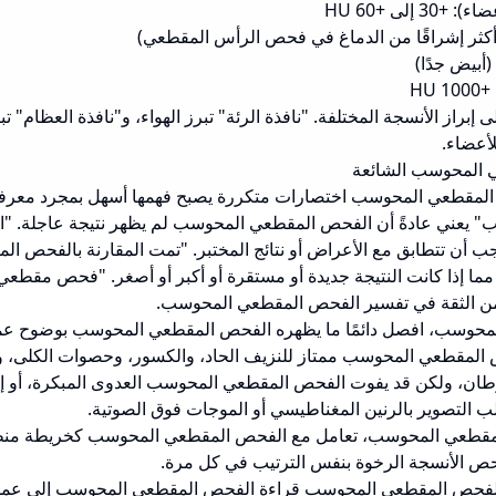
إلى +60 HU
HU
ى إبراز الأنسجة المختلفة. "نافذة الرئة" تبرز الهواء، و"نافذة العظام" ت
أعضاء.
 المحوسب الشائعة
ص المقطعي المحوسب اختصارات متكررة يصبح فهمها أسهل بمجرد معرفة 
عني عادةً أن الفحص المقطعي المحوسب لم يظهر نتيجة عاجلة. "الرب
أن تتطابق مع الأعراض أو نتائج المختبر. "تمت المقارنة بالفحص ا
مما إذا كانت النتيجة جديدة أو مستقرة أو أكبر أو أصغر. "فحص مق
 من الثقة في تفسير الفحص المقطعي المحوسب.
محوسب، افصل دائمًا ما يظهره الفحص المقطعي المحوسب بوضوح عم
 المقطعي المحوسب ممتاز للنزيف الحاد، والكسور، وحصوات الكلى، وال
لسرطان، ولكن قد يفوت الفحص المقطعي المحوسب العدوى المبكرة، أو إ
لب التصوير بالرنين المغناطيسي أو الموجات فوق الصوتية.
لمقطعي المحوسب، تعامل مع الفحص المقطعي المحوسب كخريطة من
حص الأنسجة الرخوة بنفس الترتيب في كل مرة.
 للفحص المقطعي المحوسب قراءة الفحص المقطعي المحوسب إلى عمل