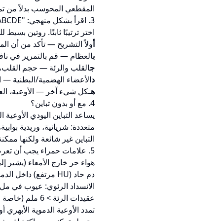
المقطعي المحوسب بدلاً من تم
3. اقرأ بشكل منهجي: "ABCDE" للجسم
اختر ترتيبًا ثابتًا. روتين ب
أ
ولاً التشريح — تأكد من أن ا
ب
العظام — قم بالتمرير في ناف
ج
القلب والرئة — حجم القلب، 
د
الأعضاء الهضمية/البطنية — ال
هـ
كل شيء آخر — الأوعية، العقد
4. مع أو بدون تباين؟
يساعد التباين اليودي الأوعية
متعددة: شريانية، وريدية بوابي
التباين غير شائعة ولكنها ممكن
5. علامات حمراء يجب أن تعرضها على طبيبك
هواء حر خارج الأمعاء (يشير إلى
دم حاد (HU مرتفع) داخل الدماغ أو البطن.
الانسداد الرئوي: عيوب في ملء
عقيدات الرئة > 6 ملم (خاصة عند المدخنين).
تمدد الأوعية الدموية الأبهري أو