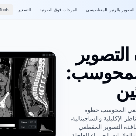
التصوير بالرنين المغناطيسي
الموجات فوق الصوتية
التسعير
ools
 التصوير
لمحوسب:
ين
قطعي المحوسب خطوة
ظر الإكليلية والساجيتالية،
افذة التصوير المقطعي
لعلامات الحمراء العاجلة.