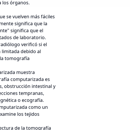
a los órganos.
e se vuelven más fáciles
mente significa que la
te" significa que el
tados de laboratorio.
diólogo verificó si el
limitada debido al
 la tomografía
arizada muestra
rafía computarizada es
 obstrucción intestinal y
fecciones tempranas,
nética o ecografía.
 computarizada como un
xamine los tejidos
lectura de la tomografía