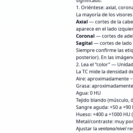
significado.
1. Oriéntese: axial, corona
La mayoría de los visores
Axial
— cortes de la cabez
aparece en el lado izquie
Coronal
— cortes de adel
Sagital
— cortes de lado a
Siempre confirme las etiq
posterior). En las imágen
2. Lea el “color” — Unida
La TC mide la densidad de
Aire: aproximadamente −
Grasa: aproximadamente
Agua: 0 HU
Tejido blando (músculo, 
Sangre aguda: +50 a +90 
Hueso: +400 a +1000 HU 
Metal/contraste: muy po
Ajustar la
ventana/nivel
res