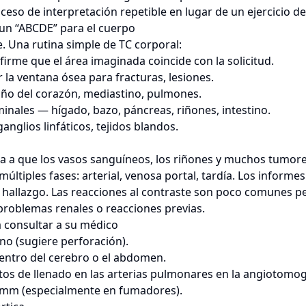
so de interpretación repetible en lugar de un ejercicio de
 un “ABCDE” para el cuerpo
e. Una rutina simple de TC corporal:
rme que el área imaginada coincide con la solicitud.
la ventana ósea para fracturas, lesiones.
o del corazón, mediastino, pulmones.
nales — hígado, bazo, páncreas, riñones, intestino.
nglios linfáticos, tejidos blandos.
a a que los vasos sanguíneos, los riñones y muchos tumor
últiples fases: arterial, venosa portal, tardía. Los informe
 hallazgo. Las reacciones al contraste son poco comunes p
problemas renales o reacciones previas.
a consultar a su médico
tino (sugiere perforación).
entro del cerebro o el abdomen.
os de llenado en las arterias pulmonares en la angiotomog
mm (especialmente en fumadores).