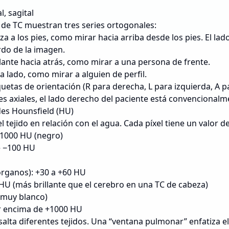
l, sagital
 de TC muestran tres series ortogonales:
a a los pies, como mirar hacia arriba desde los pies. El la
rdo de la imagen.
ante hacia atrás, como mirar a una persona de frente.
 lado, como mirar a alguien de perfil.
uetas de orientación (R para derecha, L para izquierda, A pa
es axiales, el lado derecho del paciente está convencionalm
des Hounsfield (HU)
l tejido en relación con el agua. Cada píxel tiene un valor 
1000 HU (negro)
 −100 HU
órganos): +30 a +60 HU
HU (más brillante que el cerebro en una TC de cabeza)
(muy blanco)
r encima de +1000 HU
alta diferentes tejidos. Una “ventana pulmonar” enfatiza el