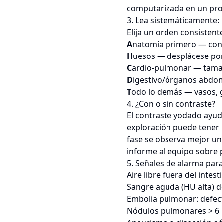
computarizada en un proce
3. Lea sistemáticamente:
Elija un orden consistent
A
natomía primero — confi
H
uesos — desplácese por 
C
ardio-pulmonar — tamañ
D
igestivo/órganos abdomi
T
odo lo demás — vasos, ga
4. ¿Con o sin contraste?
El contraste yodado ayud
exploración puede tener m
fase se observa mejor un
informe al equipo sobre 
5. Señales de alarma par
Aire libre fuera del intes
Sangre aguda (HU alta) d
Embolia pulmonar: defect
Nódulos pulmonares > 6 