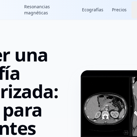
Resonancias
Ecografías
Precios
magnéticas
r una
fía
izada:
 para
antes