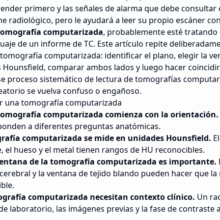
ender primero y las señales de alarma que debe consultar
e radiológico, pero le ayudará a leer su propio escáner c
tomografía computarizada
, probablemente esté tratando
guaje de un informe de TC. Este artículo repite deliberadam
tomografía computarizada: identificar el plano, elegir la ve
Hounsfield, comparar ambos lados y luego hacer coincidir 
se proceso sistemático de lectura de tomografías computari
eatorio se vuelva confuso o engañoso.
er una tomografía computarizada
 tomografía computarizada comienza con la orientación.
sponden a diferentes preguntas anatómicas.
grafía computarizada se mide en unidades Hounsfield.
El
re, el hueso y el metal tienen rangos de HU reconocibles.
ventana de la tomografía computarizada es importante.
 cerebral y la ventana de tejido blando pueden hacer que 
ible.
ografía computarizada necesitan contexto clínico.
Un rad
de laboratorio, las imágenes previas y la fase de contraste 