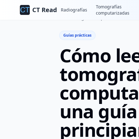
Tomografías
CT Read
Radiografías
computarizadas
Inicio
Blog
Guías prácticas
Guías prácticas
Cómo lee
tomogra
computar
una guía
principi