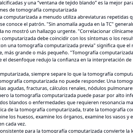
calcificadas y una “ventana de tejido blando” es la mejor par
rmes de tomografía computarizada
 computarizada a menudo utiliza abreviaturas repetidas qu
se conoce el patrón. "Sin anomalía aguda en la TC" general
 no mostró un hallazgo urgente. "Correlacionar clínicamen
 computarizada debe coincidir con los síntomas o los resul
n una tomografía computarizada previa" significa que el ra
le, más grande o más pequeño. "Tomografía computarizada 
 el desenfoque redujo la confianza en la interpretación de
omputarizada, siempre separe lo que la tomografía comput
 tomografía computarizada no puede responder. Una tomog
as agudas, fracturas, cálculos renales, nódulos pulmonares,
pero la tomografía computarizada puede pasar por alto in
idos blandos o enfermedades que requieren resonancia mag
ctica de la tomografía computarizada, trate la tomografía
ne los huesos, examine los órganos, examine los vasos y e
n cada vez.
 consistente para la tomografía computarizada convierte la 