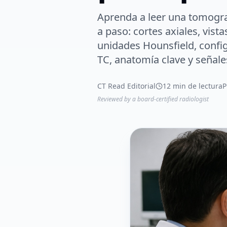
Aprenda a leer una tomogr
a paso: cortes axiales, vista
unidades Hounsfield, confi
TC, anatomía clave y señale
CT Read Editorial
12 min de lectura
P
Reviewed by a board-certified radiologist