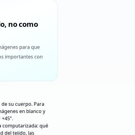
llo, no como
imágenes para que
os importantes con
 de su cuerpo. Para
imágenes en blanco y
 +45”.
ía computarizada: qué
 del tejido, las