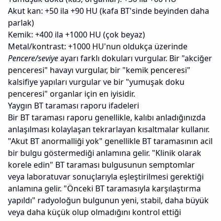
Akut kan: +50 ila +90 HU (kafa BT'sinde beyinden daha
parlak)
Kemik: +400 ila +1000 HU (çok beyaz)
Metal/kontrast: +1000 HU'nun oldukça üzerinde
Pencere/seviye
ayarı farklı dokuları vurgular. Bir "akciğer
penceresi" havayı vurgular, bir "kemik penceresi"
kalsifiye yapıları vurgular ve bir "yumuşak doku
penceresi" organlar için en iyisidir.
Yaygın BT taraması raporu ifadeleri
Bir BT taraması raporu genellikle, kalıbı anladığınızda
anlaşılması kolaylaşan tekrarlayan kısaltmalar kullanır.
"Akut BT anormalliği yok" genellikle BT taramasının acil
bir bulgu göstermediği anlamına gelir. "Klinik olarak
korele edin" BT taraması bulgusunun semptomlar
veya laboratuvar sonuçlarıyla eşleştirilmesi gerektiği
anlamına gelir. "Önceki BT taramasıyla karşılaştırma
yapıldı" radyoloğun bulgunun yeni, stabil, daha büyük
veya daha küçük olup olmadığını kontrol ettiği