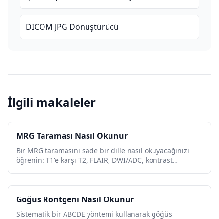
DICOM JPG Dönüştürücü
İlgili makaleler
MRG Taraması Nasıl Okunur
Bir MRG taramasını sade bir dille nasıl okuyacağınızı
öğrenin: T1'e karşı T2, FLAIR, DWI/ADC, kontrast
güçlendirme, görüntü düzlemleri, artefaktlar ve rapor
terminolojisi.
Göğüs Röntgeni Nasıl Okunur
Sistematik bir ABCDE yöntemi kullanarak göğüs