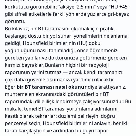
korkutucu görünebilir: "aksiyel 2.5 mm" veya "HU +45"
gibi şifreli etiketlerle farklı yönlerde yüzlerce gri-beyaz
görüntü.
Bu kılavuz, bir BT taramasını okumak için pratik,
başlangıç ​​dostu bir yol sunar: yönelimlerin ne anlama
geldiği, Hounsfield birimlerinin (HU) doku
yoğunluğunu nasıl tanımladığı, önce öğrenmeniz
gereken yapılar ve doktorunuza götürmeniz gereken
kırmızı bayraklar. Bunların hiçbiri bir radyoloji
raporunun yerini tutmaz — ancak kendi taramanızı
çok daha güvenle okumanıza yardımcı olacaktır.
Eğer
bir BT taraması nasıl okunur
diye arattıysanız,
muhtemelen ekranınızdaki görüntüleri bir BT
raporundaki dille ilişkilendirmeye çalışıyorsunuzdur. Bu
makale, temel BT taraması yorumlama adımlarını
kasıtlı olarak tekrarlar: düzlemi belirleyin, doğru
pencereyi seçin, Hounsfield birimlerini anlayın, her iki
tarafı karşılaştırın ve ardından bulguyu rapor