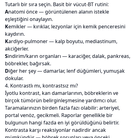
Tutarlı bir sıra seçin. Basit bir vücut-BT rutini:
A
natomi önce — görüntülenen alanın istekle
eşleştiğini onaylayın.
K
emikler — kırıklar, lezyonlar için kemik penceresini
kaydırın.
K
ardiyo-pulmoner — kalp boyutu, mediastinum,
akciğerler.
S
indirim/karın organları — karaciğer, dalak, pankreas,
böbrekler, bağırsak.
D
iğer her şey — damarlar, lenf düğümleri, yumuşak
dokular.
4. Kontrastlı mı, kontrastsız mı?
İyotlu kontrast, kan damarlarının, böbreklerin ve
birçok tümörün belirginleşmesine yardımcı olur.
Taramalarınızın birden fazla fazı olabilir: arteriyel,
portal venöz, gecikmeli. Raporlar genellikle bir
bulgunun hangi fazda en iyi görüldüğünü belirtir.
Kontrasta karşı reaksiyonlar nadirdir ancak
mümkündür — böbrek sorunları veya önceki