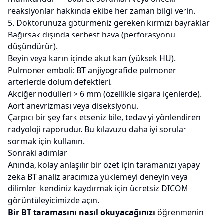
reaksiyonlar hakkında ekibe her zaman bilgi verin.
5. Doktorunuza götürmeniz gereken kırmızı bayraklar
Bağırsak dışında serbest hava (perforasyonu
düşündürür).
Beyin veya karın içinde akut kan (yüksek HU).
Pulmoner emboli: BT anjiyografide pulmoner
arterlerde dolum defektleri.
Akciğer nodülleri > 6 mm (özellikle sigara içenlerde).
Aort anevrizması veya diseksiyonu.
Çarpıcı bir şey fark etseniz bile, tedaviyi yönlendiren
radyoloji raporudur. Bu kılavuzu daha iyi sorular
sormak için kullanın.
Sonraki adımlar
Anında, kolay anlaşılır bir özet için taramanızı
yapay
zeka BT analiz aracımıza
yüklemeyi deneyin veya
dilimleri kendiniz kaydırmak için ücretsiz
DICOM
görüntüleyicimizde
açın.
Bir BT taramasını nasıl okuyacağınızı
öğrenmenin