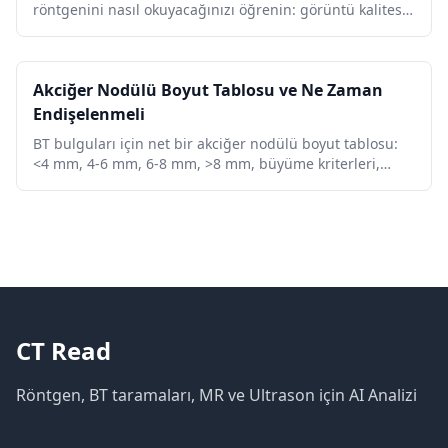
röntgenini nasıl okuyacağınızı öğrenin: görüntü kalitesi,
hava yolu, akciğerler, kalp boyutu, diyafram, yaygın
anormallikler ve kırmızı bayraklar.
Akciğer Nodülü Boyut Tablosu ve Ne Zaman
Endişelenmeli
BT bulguları için net bir akciğer nodülü boyut tablosu:
<4 mm, 4-6 mm, 6-8 mm, >8 mm, büyüme kriterleri,
kanser risk özellikleri ve Fleischner takibi.
CT Read
Röntgen, BT taramaları, MR ve Ultrason için AI Analizi