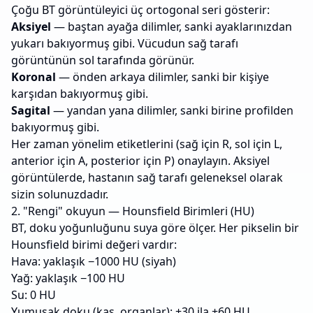
Çoğu BT görüntüleyici üç ortogonal seri gösterir:
Aksiyel
— baştan ayağa dilimler, sanki ayaklarınızdan
yukarı bakıyormuş gibi. Vücudun sağ tarafı
görüntünün sol tarafında görünür.
Koronal
— önden arkaya dilimler, sanki bir kişiye
karşıdan bakıyormuş gibi.
Sagital
— yandan yana dilimler, sanki birine profilden
bakıyormuş gibi.
Her zaman yönelim etiketlerini (sağ için R, sol için L,
anterior için A, posterior için P) onaylayın. Aksiyel
görüntülerde, hastanın sağ tarafı geleneksel olarak
sizin solunuzdadır.
2. "Rengi" okuyun — Hounsfield Birimleri (HU)
BT, doku yoğunluğunu suya göre ölçer. Her pikselin bir
Hounsfield birimi değeri vardır:
Hava: yaklaşık −1000 HU (siyah)
Yağ: yaklaşık −100 HU
Su: 0 HU
Yumuşak doku (kas, organlar): +30 ila +60 HU