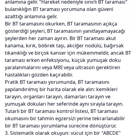
anlamına gelir. "Hareket nedeniyle sınırlı BT taraması"
bulanıklığın BT taraması yorumuna olan güveni
azalttığı anlamına gelir.
Bir BT taramasını okurken, BT taramasının açıkça
gösterdiği şeyleri, BT taramasının yanıtlayamayacağı
şeylerden her zaman ayırın. Bir BT taraması akut
kanama, kırık, böbrek taşı, akciğer nodülü, bağırsak
tıkanıklığı ve birçok kanser için mükemmeldir, ancak BT
taraması erken enfeksiyonu, küçük yumuşak doku
yaralanmalarını veya MRI veya ultrason gerektiren
hastalıkları gözden kaçırabilir.
Pratik BT taraması yorumunda, BT taramasını
yapılandırılmış bir harita olarak ele alın: kemikleri
tarayın, organları tarayın, damarları tarayın ve
yumuşak dokuları her seferinde aynı sırayla tarayın.
Tutarlı bir BT taraması kontrol listesi, BT taraması
okumasını bir tahmin egzersizi yerine tekrarlanabilir
bir BT taraması yorumlama sürecine dönüştürür.
3. Sistematik olarak okuyun: vücut için bir "ABCDE"