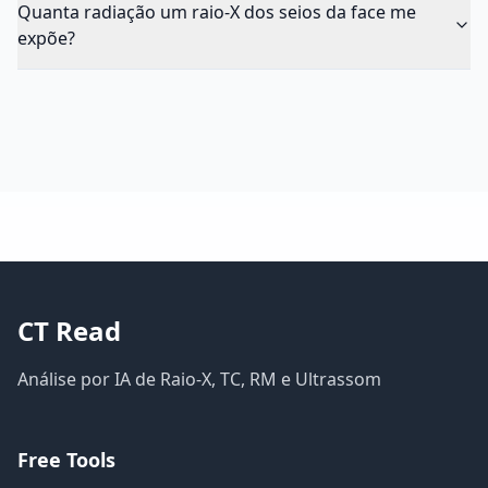
Quanta radiação um raio-X dos seios da face me
expõe?
CT Read
Análise por IA de Raio-X, TC, RM e Ultrassom
Free Tools