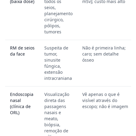
(baixa dose)
todos os
mSv); custo mais alto
seios,
planejamento
cirúrgico,
pólipos,
tumores
RM de seios
Suspeita de
Não é primeira linha;
da face
tumor,
caro; sem detalhe
sinusite
ósseo
fúngica,
extensão
intracraniana
Endoscopia
Visualização
Vê apenas o que é
nasal
direta das
visível através do
(clínica de
passagens
escopo; não é imagem
ORL)
nasais e
meato,
biópsia,
remoção de