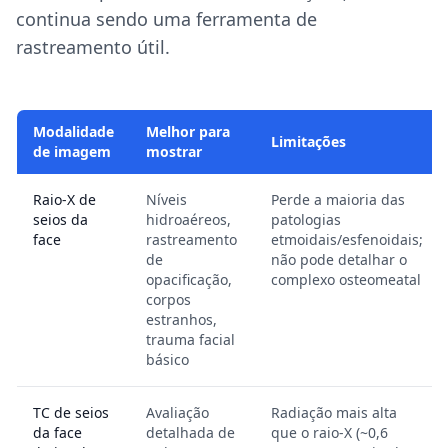
continua sendo uma ferramenta de
rastreamento útil.
Modalidade
Melhor para
Limitações
de imagem
mostrar
Raio-X de
Níveis
Perde a maioria das
seios da
hidroaéreos,
patologias
face
rastreamento
etmoidais/esfenoidais;
de
não pode detalhar o
opacificação,
complexo osteomeatal
corpos
estranhos,
trauma facial
básico
TC de seios
Avaliação
Radiação mais alta
da face
detalhada de
que o raio-X (~0,6