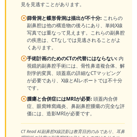
見を見逃すことがあります。
篩骨洞と蝶形骨洞は描出が不十分
:
これらの
副鼻腔は他の構造物の後ろにあり、単純X線
写真では重なって見えます。これらの副鼻腔
の疾患は、CTなしでは見逃されることがよ
くあります。
手術計画のためのCTの代替にはならない
:
内
視鏡的副鼻腔手術には、骨性鼻道複合体、解
剖学的変異、頭蓋底の詳細なCTマッピング
が必要であり、X線とAIレポートでは不十分
です。
腫瘍と合併症にはMRIが必要
:
頭蓋内合併
症、眼窩蜂窩織炎、鼻副鼻腔腫瘍の完全な評
価には、造影MRIが必要です。
CT Read AI副鼻腔X線読影は教育目的のみであり、耳鼻