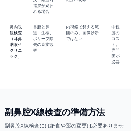
進展が疑わ
れる場合
鼻内視
鼻腔と鼻
内視鏡で見える範
中程
鏡検査
道、生検、
囲のみ。画像診断
度の
（耳鼻
ポリープ除
ではない
コス
咽喉科
去の直接観
ト。
クリニ
察
専門
ック）
医が
必要
副鼻腔X線検査の準備方法
副鼻腔X線検査には絶食や薬の変更は必要ありませ