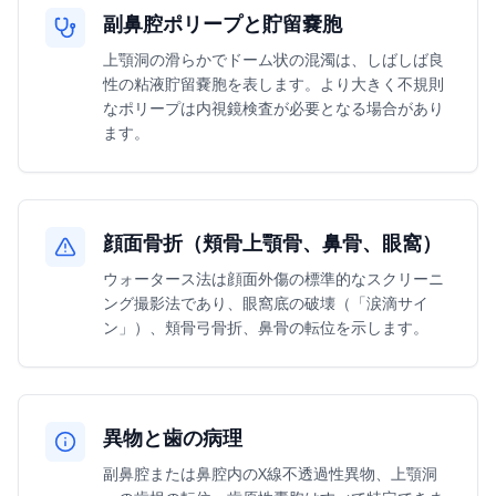
副鼻腔ポリープと貯留嚢胞
上顎洞の滑らかでドーム状の混濁は、しばしば良
性の粘液貯留嚢胞を表します。より大きく不規則
なポリープは内視鏡検査が必要となる場合があり
ます。
顔面骨折（頬骨上顎骨、鼻骨、眼窩）
ウォータース法は顔面外傷の標準的なスクリーニ
ング撮影法であり、眼窩底の破壊（「涙滴サイ
ン」）、頬骨弓骨折、鼻骨の転位を示します。
異物と歯の病理
副鼻腔または鼻腔内のX線不透過性異物、上顎洞