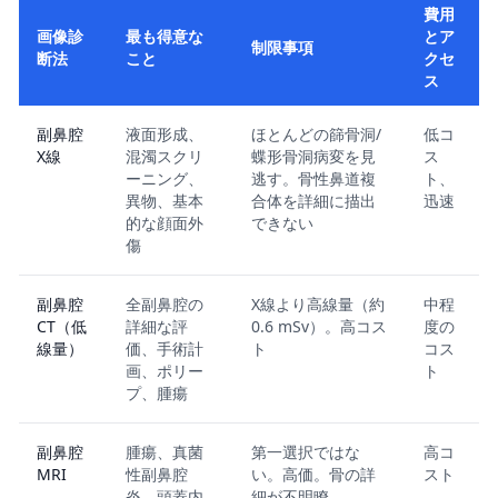
費用
画像診
最も得意な
とア
制限事項
断法
こと
クセ
ス
副鼻腔
液面形成、
ほとんどの篩骨洞/
低コ
X線
混濁スクリ
蝶形骨洞病変を見
ス
ーニング、
逃す。骨性鼻道複
ト、
異物、基本
合体を詳細に描出
迅速
的な顔面外
できない
傷
副鼻腔
全副鼻腔の
X線より高線量（約
中程
CT（低
詳細な評
0.6 mSv）。高コス
度の
線量）
価、手術計
ト
コス
画、ポリー
ト
プ、腫瘍
副鼻腔
腫瘍、真菌
第一選択ではな
高コ
MRI
性副鼻腔
い。高価。骨の詳
スト
炎、頭蓋内
細が不明瞭