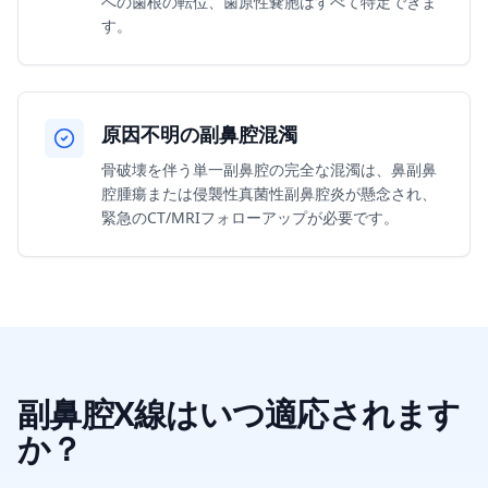
への歯根の転位、歯原性嚢胞はすべて特定できま
す。
原因不明の副鼻腔混濁
骨破壊を伴う単一副鼻腔の完全な混濁は、鼻副鼻
腔腫瘍または侵襲性真菌性副鼻腔炎が懸念され、
緊急のCT/MRIフォローアップが必要です。
副鼻腔X線はいつ適応されます
か？