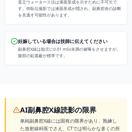
直立ウォータース法は液面形成を示すために不可欠で
す。仰臥位撮影では液面形成が隠され、副鼻腔炎の診断
を見逃す可能性があります。
妊娠している場合は技師に伝えてください
副鼻腔X線は胎児に0.01 mSv未満の被曝をさせますが、
腹部の鉛遮蔽が標準です。
AI副鼻腔X線読影の限界
単純副鼻腔X線には固有の限界があり、熟練し
た放射線科医でさえ、CTでは明らかな多くの所