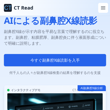
CT Read
AIによる副鼻腔X線読影
副鼻腔X線が示す内容を平易な言葉で理解するのに役立ち
ます。副鼻腔、粘膜肥厚、副鼻腔炎に伴う液面形成につい
て明確に説明します。
今すぐ副鼻腔X線読影を入手
何千人もの人々が副鼻腔X線検査の結果を理解するのを支援
AI副鼻腔X線分析
インタラクティブデモ
CT-Read 副鼻腔AI v3.2