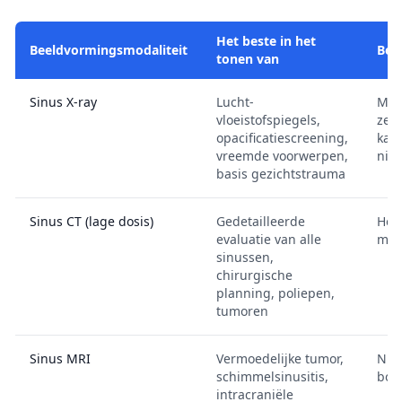
Het beste in het
Beeldvormingsmodaliteit
Bep
tonen van
Sinus X-ray
Lucht-
Mis
vloeistofspiegels,
zee
opacificatiescreening,
kan
vreemde voorwerpen,
nie
basis gezichtstrauma
Sinus CT (lage dosis)
Gedetailleerde
Hoge
evaluatie van alle
mSv
sinussen,
chirurgische
planning, poliepen,
tumoren
Sinus MRI
Vermoedelijke tumor,
Niet
schimmelsinusitis,
botd
intracraniële