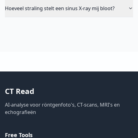
Hoeveel straling stelt een sinus X-ray mij bloot?
CT Read
AI-analyse voor röntgenfoto's, CT-scans, MRI's en
echografieën
Free Tools