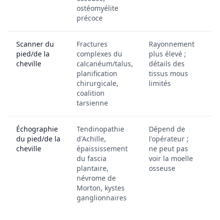
ostéomyélite
précoce
Scanner du
Fractures
Rayonnement
Co
pied/de la
complexes du
plus élevé ;
à 
cheville
calcanéum/talus,
détails des
planification
tissus mous
chirurgicale,
limités
coalition
tarsienne
Échographie
Tendinopathie
Dépend de
Fa
du pied/de la
d'Achille,
l'opérateur ;
pa
cheville
épaississement
ne peut pas
r
du fascia
voir la moelle
plantaire,
osseuse
névrome de
Morton, kystes
ganglionnaires