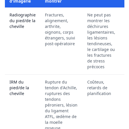
d'imagerie
montrer
ac
Radiographie
Fractures,
Ne peut pas
Co
du pied/de la
alignement,
montrer les
ba
cheville
arthrite,
déchirures
ré
oignons, corps
ligamentaires,
qu
étrangers, suivi
les lésions
mi
post-opératoire
tendineuses,
le cartilage ou
les fractures
de stress
précoces
IRM du
Rupture du
Coûteux,
Co
pied/de la
tendon d'Achille,
retards de
cheville
ruptures des
planification
tendons
péroniers, lésion
du ligament
ATFL, œdème de
la moelle
osseuse,