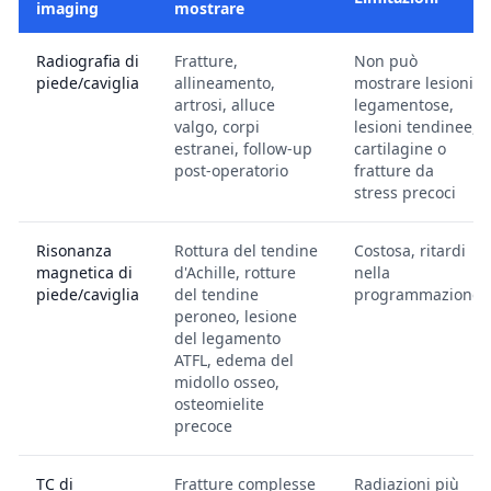
imaging
mostrare
Radiografia di
Fratture,
Non può
piede/caviglia
allineamento,
mostrare lesioni
artrosi, alluce
legamentose,
valgo, corpi
lesioni tendinee,
estranei, follow-up
cartilagine o
post-operatorio
fratture da
stress precoci
Risonanza
Rottura del tendine
Costosa, ritardi
magnetica di
d'Achille, rotture
nella
piede/caviglia
del tendine
programmazione
peroneo, lesione
del legamento
ATFL, edema del
midollo osseo,
osteomielite
precoce
TC di
Fratture complesse
Radiazioni più