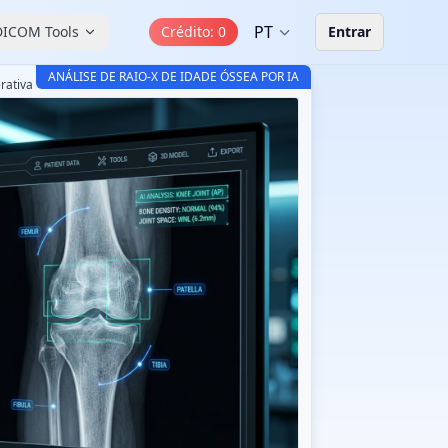
PT
DICOM Tools
Crédito
:
0
Entrar
ANÁLISE DE RAIO-X DE IDADE ÓSSEA POR IA
rativa
CT-Read Idade Óssea IA v3.2