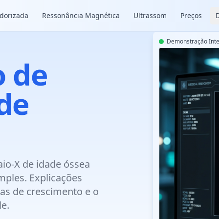
dorizada
Ressonância Magnética
Ultrassom
Preços
Demonstração Inte
o de
de
io-X de idade óssea
ples. Explicações
cas de crescimento e o
e.