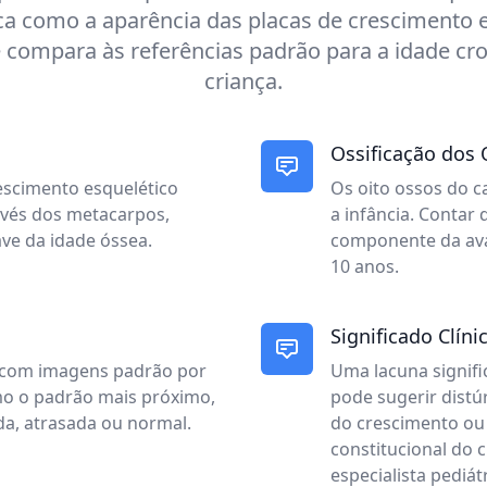
ca como a aparência das placas de crescimento 
 compara às referências padrão para a idade cr
criança.
Ossificação dos
escimento esquelético
Os oito ossos do 
avés dos metacarpos,
a infância. Contar
ave da idade óssea.
componente da ava
10 anos.
Significado Clíni
X com imagens padrão por
Uma lacuna signifi
omo o padrão mais próximo,
pode sugerir dist
a, atrasada ou normal.
do crescimento ou 
constitucional d
especialista pediá