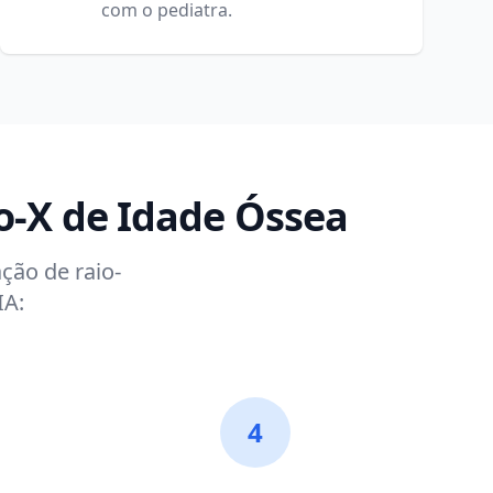
com o pediatra.
o-X de Idade Óssea
ção de raio-
IA:
4