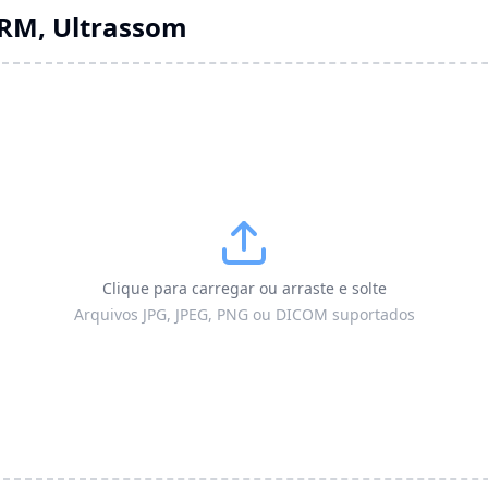
 RM, Ultrassom
Clique para carregar ou arraste e solte
Arquivos JPG, JPEG, PNG ou DICOM suportados