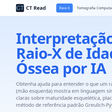
CT Read
Raio-X
Tomografia Computa
Interpretaçã
Raio-X de Ida
Óssea por IA
Obtenha ajuda para entender o que um ra
(mão esquerda) mostra em linguagem sim
claras sobre maturidade esquelética, pla
método de referência padrão Greulich-Pyl