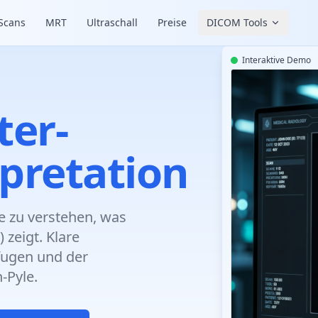
Scans
MRT
Ultraschall
Preise
DICOM Tools
Interaktive Demo
ter-
pretation
he zu verstehen, was
 zeigt. Klare
fugen und der
-Pyle.