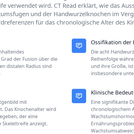
ife verwendet wird. CT Read erklärt, wie das Au
umsfugen und der Handwurzelknochen im Vergl
dreferenzen für das chronologische Alter des Kin
Ossifikation de
nhaltendes
Die acht Handwurz
Grad der Fusion über die
Reihenfolge währen
n distalen Radius sind
und ihre Größe, is
.
insbesondere unter
Klinische Bedeu
tgenbild mit
Eine signifikante 
t. Das Knochenalter wird
chronologischem A
egeben, der eine
Wachstumshormon-
Skelettreife anzeigt.
Ernährungsproblem
Wachstumsabweich