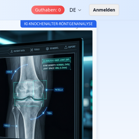
DE
Guthaben
:
0
Anmelden
KI-KNOCHENALTER-RÖNTGENANALYSE
CT-Read BoneAge AI v3.2