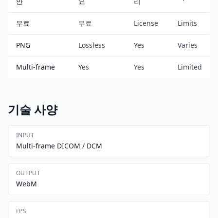
안
요
리
무료
무료
License
Limits
PNG
Lossless
Yes
Varies
Multi-frame
Yes
Yes
Limited
기술 사양
INPUT
Multi-frame DICOM / DCM
OUTPUT
WebM
FPS