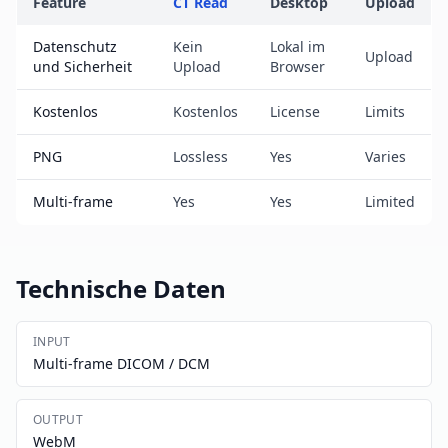
Feature
CT Read
Desktop
Upload
Datenschutz
Kein
Lokal im
Upload
und Sicherheit
Upload
Browser
Kostenlos
Kostenlos
License
Limits
PNG
Lossless
Yes
Varies
Multi-frame
Yes
Yes
Limited
Technische Daten
INPUT
Multi-frame DICOM / DCM
OUTPUT
WebM