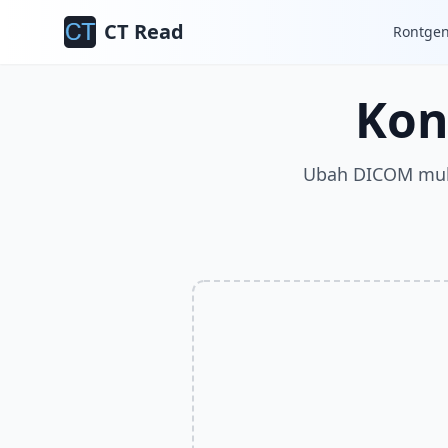
CT Read
Rontge
Kon
Ubah DICOM mult