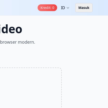
ID
Kredit
:
0
Masuk
ideo
 browser modern.