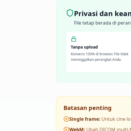
Privasi dan ke
File tetap berada di per
Tanpa upload
Konversi 100% di browser. File tidak
meninggalkan perangkat Anda.
Batasan penting
Single frame
:
Untuk cine l
WebM
:
Ubah DICOM multi-f