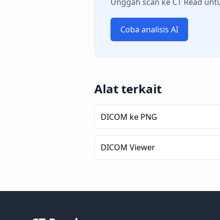
Unggah scan ke CT Read unt
Coba analisis AI
Alat terkait
DICOM ke PNG
DICOM Viewer