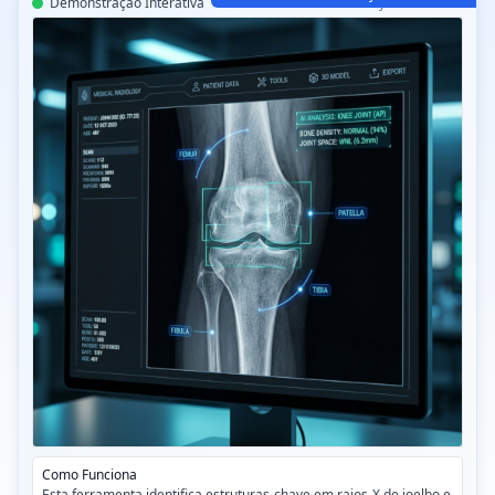
Demonstração Interativa
CT-Read Joelho IA v3.2
Como Funciona
Esta ferramenta identifica estruturas-chave em raios-X de joelho e