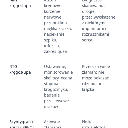
kręgosłupa
kręgowy,
skanowania;
d
korzenie
drogie;
o
nerwowe,
przeciwwskazane
przepuklina
z niektórymi
miękka krążka,
implantami i
naciekanie
rozrusznikami
szpiku,
serca
infekcja,
zakres guza
RTG
Ustawienie,
Przeocza wiele
N
kręgosłupa
monitorowanie
złamań; nie
k
skoliozy, ocena
może pokazać
n
stopnia
rdzenia ani
kręgozmyku,
krążka
badania
przesiewowe
urazów
Scyntygrafia
Aktywne
Niska
Ś
kości / SPECT
złamania
rozdzielczość
s