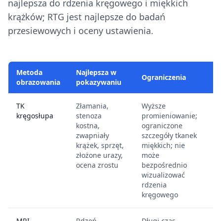
najlepsza do rdzenia kręgowego i miękkich
krążków; RTG jest najlepsze do badań
przesiewowych i oceny ustawienia.
Metoda
Najlepsza w
K
Ograniczenia
obrazowania
pokazywaniu
d
TK
Złamania,
Wyższe
Ś
kręgosłupa
stenoza
promieniowanie;
s
kostna,
ograniczone
d
zwapniały
szczegóły tkanek
S
krążek, sprzęt,
miękkich; nie
złożone urazy,
może
ocena zrostu
bezpośrednio
wizualizować
rdzenia
kręgowego
MRI
Rdzeń
Długi czas
W