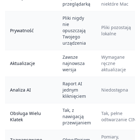
przeglądarką
niektóre Mac
Pliki nigdy
nie
Pliki pozostają
Prywatność
opuszczają
lokalne
Twojego
urządzenia
Zawsze
Wymagane
Aktualizacje
najnowsza
ręczne
wersja
aktualizacje
Raport AI
Analiza AI
jednym
Niedostępna
kliknięciem
Tak, z
Obsługa Wielu
Tak, pełne
nawigacją
Klatek
odtwarzanie CINE
przewijaniem
Pomiary,
Zaawansowane
Okno/Poziom,