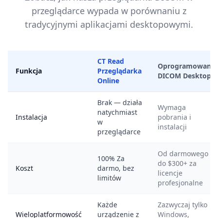
przeglądarce wypada w porównaniu z
tradycyjnymi aplikacjami desktopowymi.
CT Read
Oprogramowanie
Funkcja
Przeglądarka
DICOM Desktop
Online
Brak — działa
Wymaga
natychmiast
Instalacja
pobrania i
w
instalacji
przeglądarce
Od darmowego
100% Za
do $300+ za
Koszt
darmo, bez
licencje
limitów
profesjonalne
Każde
Zazwyczaj tylko
Wieloplatformowość
urządzenie z
Windows,