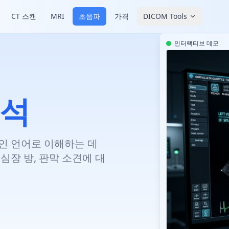
CT 스캔
MRI
초음파
가격
DICOM Tools
인터랙티브 데모
해석
인 언어로 이해하는 데
심장 방, 판막 소견에 대