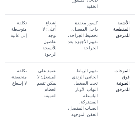
الخفية
الأشعة
كسور معقدة
إشعاع
تكلفة
المقطعية
داخل المفصل،
أعلى؛ لا
متوسطة
للمرفق
تخطيط الجراحة،
توجد
إلى عالية
تقييم الأجهزة بعد
تفاصيل
الجراحة
للأنسجة
الرخوة
الموجات
تقييم الرباط
تعتمد على
تكلفة
فوق
الجانبي الزندي
المشغل؛ لا
منخفضة،
الصوتية
تحت الضغط،
يمكن تقييم
لا إشعاع
للمرفق
التهاب الأوتار
العظام
الباسطة
العميقة
المشتركة،
انصباب المفصل،
الحقن الموجهة