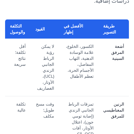
دراسات إضافية.
طريقة
الأفضل في
التكلفة
القيود
التصوير
إظهار
والوصول
أشعة
الكسور، الخلوع،
لا يمكن
أقل
المرفق
علامة الوسادة
رؤية
تكلفة؛
السينية
الدهنية، التهاب
الرباط
نتائج
المفاصل،
الجانبي
سريعة
الأجسام الحرة،
الزندي
تعظم الأطفال
(UCL)،
الأوتار،
الغضاريف
الرنين
تمزقات الرباط
وقت مسح
تكلفة
المغناطيسي
الجانبي الزندي
طويل؛
عالية
للمرفق
(إصابة تومي
مكلف
جون)، اعتلال
الأوتار، آفات
OCD، الكسور