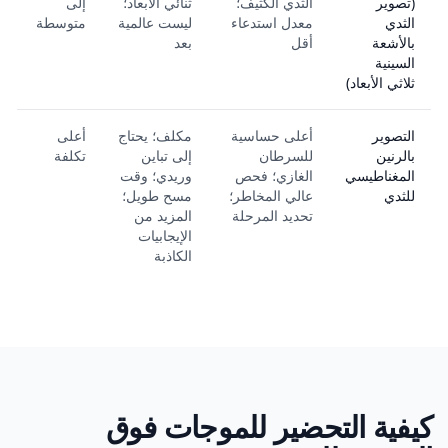
(تصوير
الثدي الكثيف؛
ثنائي الأبعاد؛
إلى
الثدي
معدل استدعاء
ليست عالمية
متوسطة
بالأشعة
أقل
بعد
السينية
ثلاثي الأبعاد)
التصوير
أعلى حساسية
مكلف؛ يحتاج
أعلى
بالرنين
للسرطان
إلى تباين
تكلفة
المغناطيسي
الغازي؛ فحص
وريدي؛ وقت
للثدي
عالي المخاطر؛
مسح طويل؛
تحديد المرحلة
المزيد من
الإيجابيات
الكاذبة
كيفية التحضير للموجات فوق