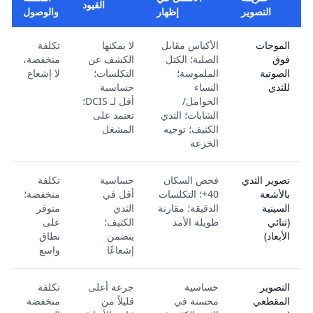
القيود
التصوير
إظهار
والوصول
الموجات
الأكياس مقابل
لا يمكنها
تكلفة
فوق
الصلبة؛ الكتل
الكشف عن
منخفضة،
الصوتية
الملموسة؛
التكلسات؛
لا إشعاع
للثدي
النساء
حساسية
الحوامل/
أقل لـ DCIS؛
الشابات؛ الثدي
تعتمد على
الكثيف؛ توجيه
المشغل
الخزعة
تصوير الثدي
فحص السكان
حساسية
تكلفة
بالأشعة
40+؛ التكلسات
أقل في
منخفضة؛
السينية
الدقيقة؛ مقارنة
الثدي
متوفر
(ثنائي
طويلة الأمد
الكثيف؛
على
الأبعاد)
يتضمن
نطاق
إشعاعًا
واسع
التصوير
حساسية
جرعة أعلى
تكلفة
المقطعي
محسنة في
قليلاً من
منخفضة