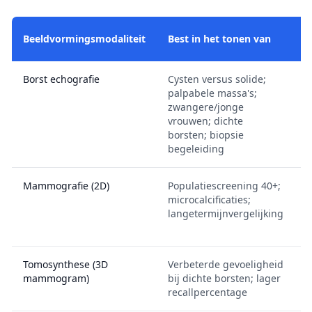
Beeldvormingsmodaliteit
Best in het tonen van
B
Borst echografie
Cysten versus solide;
K
palpabele massa's;
n
zwangere/jonge
l
vrouwen; dichte
g
borsten; biopsie
D
begeleiding
o
Mammografie (2D)
Populatiescreening 40+;
L
microcalcificaties;
g
langetermijnvergelijking
d
o
Tomosynthese (3D
Verbeterde gevoeligheid
I
mammogram)
bij dichte borsten; lager
d
recallpercentage
u