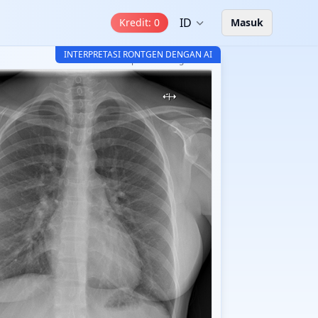
ID
Kredit
:
0
Masuk
INTERPRETASI RONTGEN DENGAN AI
CT-Read AI Interpretasi Rontgen v3.2