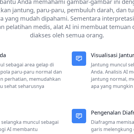
antu Anda memahami gambar-gambar ini deng
an jantung, paru-paru, pembuluh darah, dan t
a yang mudah dipahami. Sementara interpretasi 
 pelatihan medis, alat AI ini membuat temuan 
diakses oleh semua orang.
ada
Visualisasi Jantu
l sebagai area gelap di
Jantung muncul seb
 pola paru-paru normal dan
Anda. Analisis AI
an perhatian, memudahkan
jantung normal, m
u sehat seharusnya
apa yang mungkin 
Pengenalan Dia
g selangka muncul sebagai
Diafragma memisah
logi AI membantu
garis melengkung 