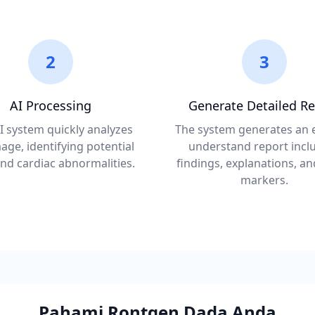
2
3
AI Processing
Generate Detailed Re
I system quickly analyzes
The system generates an e
age, identifying potential
understand report incl
nd cardiac abnormalities.
findings, explanations, an
markers.
Pahami Rontgen Dada Anda