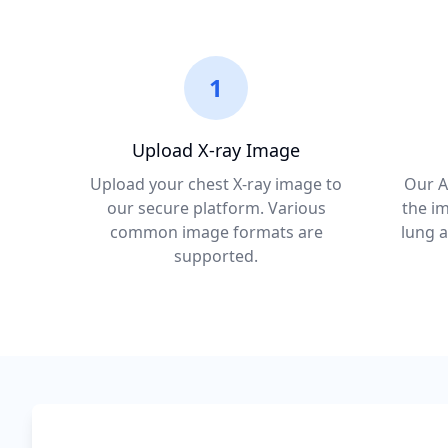
1
Upload X-ray Image
Upload your chest X-ray image to
Our A
our secure platform. Various
the im
common image formats are
lung a
supported.