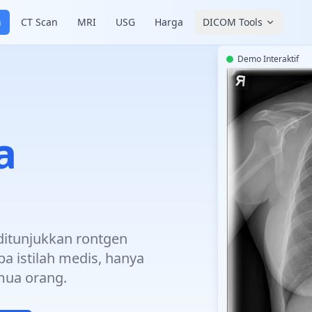
n
CT Scan
MRI
USG
Harga
DICOM Tools
Demo Interaktif
a
itunjukkan rontgen
a istilah medis, hanya
mua orang.