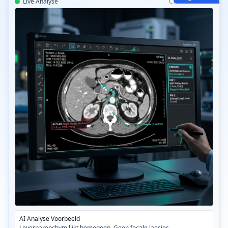
Live Analyse
CT Read AI v2.0
AI Analyse Voorbeeld
Leverparenchym lijkt homogeen. Geen focale laesies